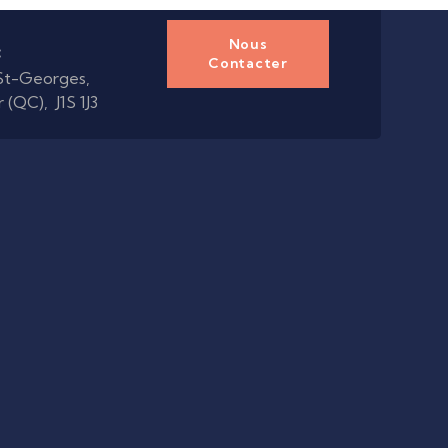
Nous
:
Contacter
 St-Georges,
 (QC), J1S 1J3