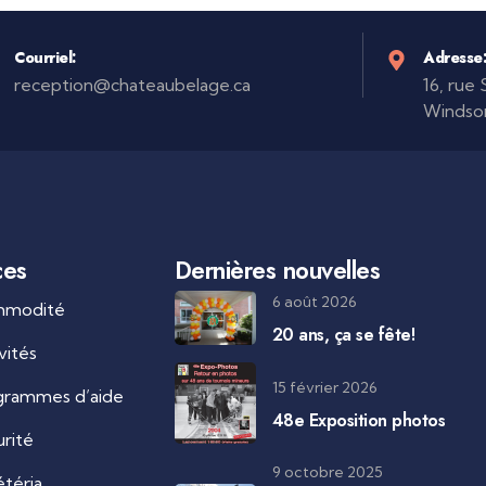
Courriel:
Adresse
reception@chateaubelage.ca
16, rue
Windsor
ces
Dernières nouvelles
6 août 2026
modité
20 ans, ça se fête!
vités
15 février 2026
grammes d’aide
48e Exposition photos
rité
9 octobre 2025
téria