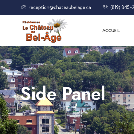
reception@chateaubelage.ca
(819) 845-
ACCUEIL
Side Panel