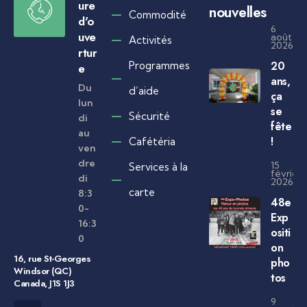
ure
nouvelles
Commodité
d'o
6
uve
août
Activités
2026
rtur
20
Programmes
e
ans,
Du
d’aide
ça
lun
se
Sécurité
di
fête
au
!
Cafétéria
ven
dre
15
Services à la
février
di
2026
carte
8:3
48e
0-
Exp
16:3
ositi
0
on
16, rue St-Georges
pho
Windsor (QC)
tos
Canada, J1S 1J3
9