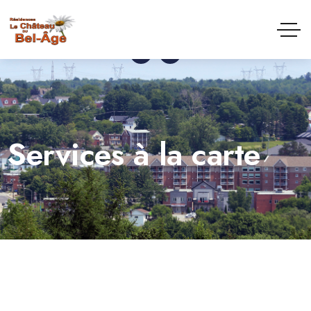
reception@chateaubelage.ca
(819) 845-2981
Services à la carte