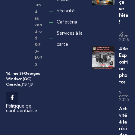
ça
lun
se
Sécurité
di
fête
au
!
Cafétéria
ven
dre
15
Services à la
février
di
2026
carte
8:3
48e
0-
Exp
16:3
ositi
0
on
16, rue St-Georges
pho
Windsor (QC)
tos
Canada, J1S 1J3
9
octobr
2025
Politique de
Acti
confidentialité
vité
à la
rési