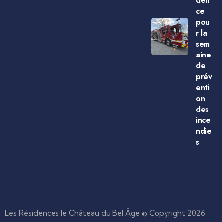
den
ce
pou
r la
sem
aine
de
prév
enti
on
des
ince
ndie
s
Les Résidences le Château du Bel Âge © Copyright 2026