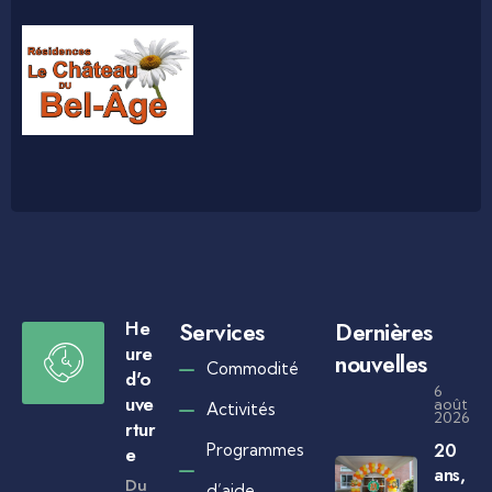
He
Services
Dernières
ure
nouvelles
Commodité
d'o
6
uve
août
Activités
2026
rtur
20
Programmes
e
ans,
Du
d’aide